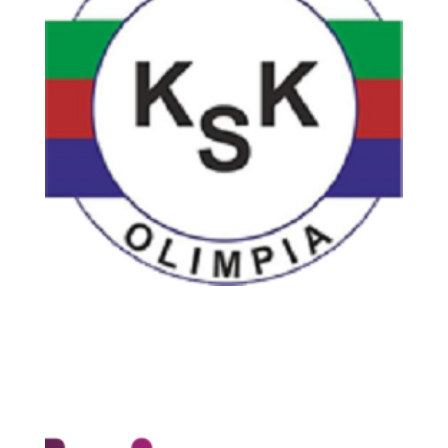
Olimpia Karsznice
Piłka Nożna