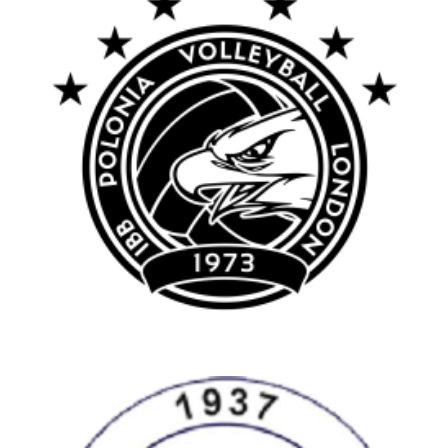
IBB Polonia London VC
Siatkówka