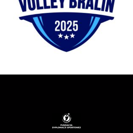
Ociepa Volley Bralin
Siatkówka