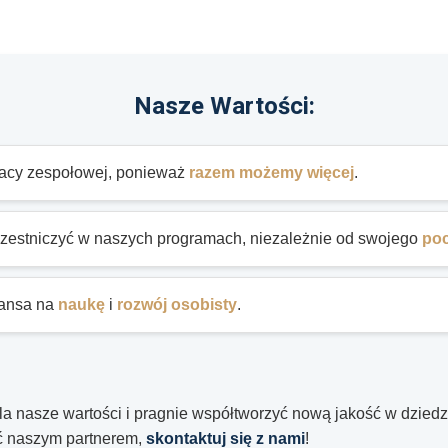
Nasze Wartości:
pracy zespołowej, ponieważ
razem możemy więcej
.
czestniczyć w naszych programach, niezależnie od swojego
po
szansa na
naukę
i
rozwój osobisty
.
a nasze wartości i pragnie współtworzyć nową jakość w dziedzi
ać naszym partnerem,
skontaktuj się z nami
!