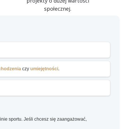
projekty o dużej wartości
społecznej.
chodzenia
czy
umiejętności
.
nie sportu. Jeśli chcesz się zaangażować,